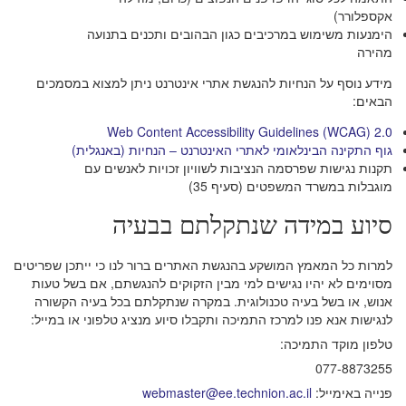
אקספלורר)
הימנעות משימוש במרכיבים כגון הבהובים ותכנים בתנועה
מהירה
מידע נוסף על הנחיות להנגשת אתרי אינטרנט ניתן למצוא במסמכים
הבאים:
Web Content Accessibility Guidelines (WCAG) 2.0
גוף התקינה הבינלאומי לאתרי האינטרנט – הנחיות (באנגלית)
תקנות נגישות שפרסמה הנציבות לשוויון זכויות לאנשים עם
מוגבלות במשרד המשפטים (סעיף 35)
סיוע במידה שנתקלתם בבעיה
למרות כל המאמץ המושקע בהנגשת האתרים ברור לנו כי ייתכן שפריטים
מסוימים לא יהיו נגישים למי מבין הזקוקים להנגשתם, אם בשל טעות
אנוש, או בשל בעיה טכנולוגית. במקרה שנתקלתם בכל בעיה הקשורה
לנגישות אנא פנו למרכז התמיכה ותקבלו סיוע מנציג טלפוני או במייל:
טלפון מוקד התמיכה:
077-8873255
פנייה באימייל:
webmaster@ee.technion.ac.il