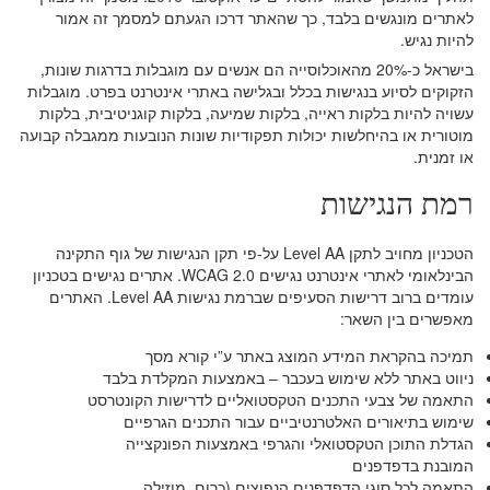
לאתרים מונגשים בלבד, כך שהאתר דרכו הגעתם למסמך זה אמור
להיות נגיש.
בישראל כ-20% מהאוכלוסייה הם אנשים עם מוגבלות בדרגות שונות,
הזקוקים לסיוע בנגישות בכלל ובגלישה באתרי אינטרנט בפרט. מוגבלות
עשויה להיות בלקות ראייה, בלקות שמיעה, בלקות קוגניטיבית, בלקות
מוטורית או בהיחלשות יכולות תפקודיות שונות הנובעות ממגבלה קבועה
או זמנית.
רמת הנגישות
הטכניון מחויב לתקן Level AA על-פי תקן הנגישות של גוף התקינה
הבינלאומי לאתרי אינטרנט נגישים WCAG 2.0. אתרים נגישים בטכניון
עומדים ברוב דרישות הסעיפים שברמת נגישות Level AA. האתרים
מאפשרים בין השאר:
תמיכה בהקראת המידע המוצג באתר ע”י קורא מסך
ניווט באתר ללא שימוש בעכבר – באמצעות המקלדת בלבד
התאמה של צבעי התכנים הטקסטואליים לדרישות הקונטרסט
שימוש בתיאורים האלטרנטיביים עבור התכנים הגרפיים
הגדלת התוכן הטקסטואלי והגרפי באמצעות הפונקצייה
המובנת בדפדפנים
התאמה לכל סוגי הדפדפנים הנפוצים (כרום, מוזילה